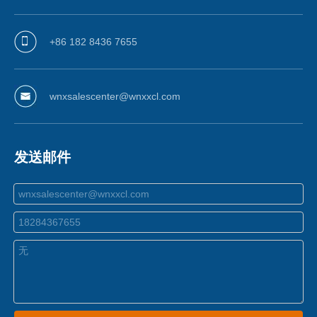
+86 182 8436 7655
wnxsalescenter@wnxxcl.com
发送邮件